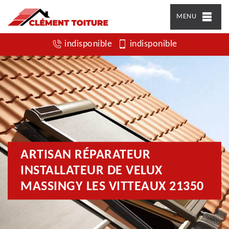
MENU
indisponible
indisponible
ARTISAN RÉPARATEUR
INSTALLATEUR DE VELUX
MASSINGY LES VITTEAUX 21350