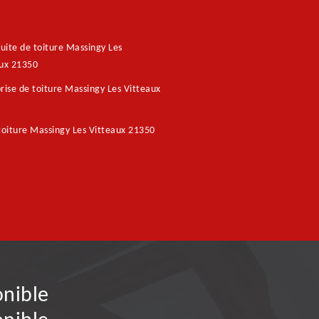
fuite de toiture Massingy Les
aux 21350
rise de toiture Massingy Les Vitteaux
toiture Massingy Les Vitteaux 21350
onible