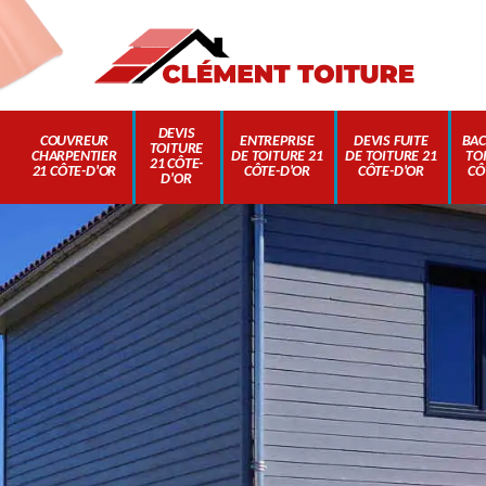
DEVIS
COUVREUR
ENTREPRISE
DEVIS FUITE
BAC
TOITURE
CHARPENTIER
DE TOITURE 21
DE TOITURE 21
TO
21 CÔTE-
21 CÔTE-D'OR
CÔTE-D'OR
CÔTE-D'OR
CÔ
D'OR