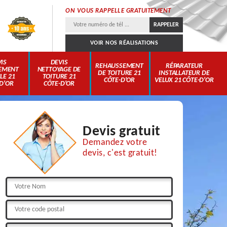
ON VOUS RAPPELLE GRATUITEMENT
VOIR NOS RÉALISATIONS
IS
DEVIS
REHAUSSEMENT
RÉPARATEUR
EMENT
NETTOYAGE DE
DE TOITURE 21
INSTALLATEUR DE
LE 21
TOITURE 21
CÔTE-D'OR
VELUX 21 CÔTE-D'OR
D'OR
CÔTE-D'OR
Devis gratuit
Demandez votre
devis, c'est gratuit!