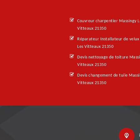
Couvreur charpentier Massingy L
Vitteaux 21350
Réparateur Installateur de velux
Les Vitteaux 21350
Devis nettoyage de toiture Mass
Vitteaux 21350
Devis changement de tuile Massi
Vitteaux 21350