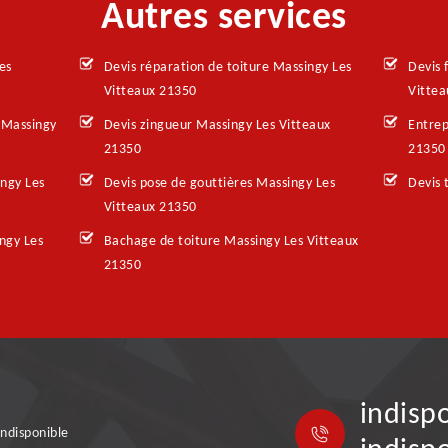
Autres services
es
Devis réparation de toiture Massingy Les
Devis 
Vitteaux 21350
Vitte
 Massingy
Devis zingueur Massingy Les Vitteaux
Entrep
21350
21350
ingy Les
Devis pose de gouttières Massingy Les
Devis 
Vitteaux 21350
ngy Les
Bachage de toiture Massingy Les Vitteaux
21350
indisp
indisponible