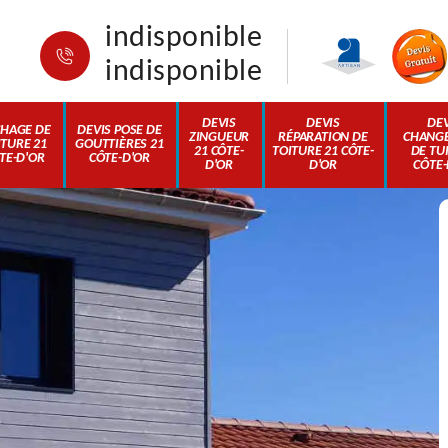
indisponible
indisponible
DEVIS
DEVIS
DEV
HAGE DE
DEVIS POSE DE
ZINGUEUR
RÉPARATION DE
CHANG
ITURE 21
GOUTTIÈRES 21
21 CÔTE-
TOITURE 21 CÔTE-
DE TUI
TE-D'OR
CÔTE-D'OR
D'OR
D'OR
CÔTE-