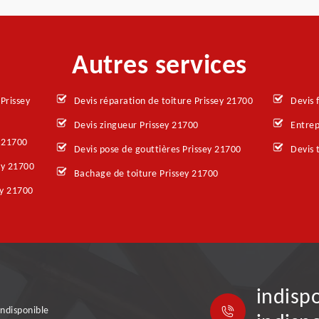
Autres services
Prissey
Devis réparation de toiture Prissey 21700
Devis 
Devis zingueur Prissey 21700
Entrep
 21700
Devis pose de gouttières Prissey 21700
Devis 
ey 21700
Bachage de toiture Prissey 21700
ey 21700
indisp
indisponible