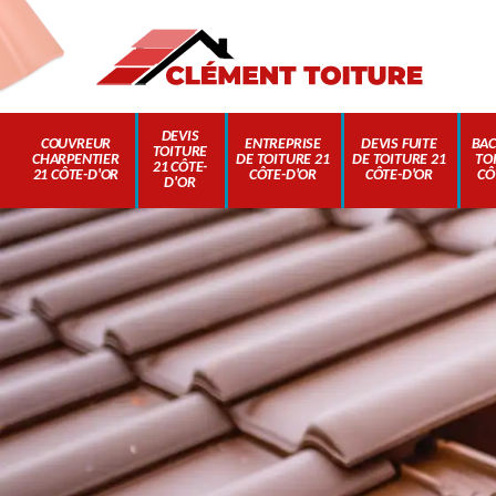
DEVIS
COUVREUR
ENTREPRISE
DEVIS FUITE
BAC
TOITURE
CHARPENTIER
DE TOITURE 21
DE TOITURE 21
TO
21 CÔTE-
21 CÔTE-D'OR
CÔTE-D'OR
CÔTE-D'OR
CÔ
D'OR