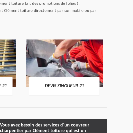
ment toiture fait des promotions de folies !!
ent Clément toiture directement par son mobile ou par
DEVIS
E 21
DEVIS ZINGUEUR 21
Vous avez besoin des services d`un couvreur
charpentier par Clément toiture qui est un