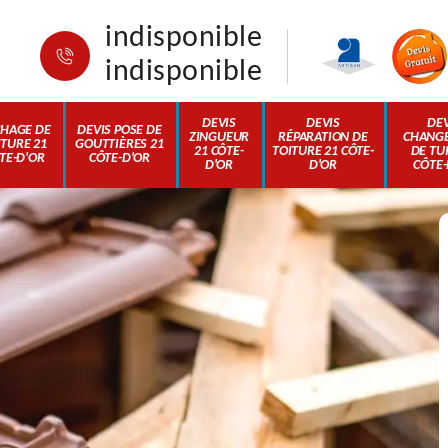
indisponible
indisponible
DEVIS
DEVIS
DEV
HAGE DE
DEVIS POSE DE
ZINGUEUR
RÉPARATION DE
CHANG
ITURE 21
GOUTTIÈRES 21
21 CÔTE-
TOITURE 21 CÔTE-
DE TUI
TE-D'OR
CÔTE-D'OR
D'OR
D'OR
CÔTE-