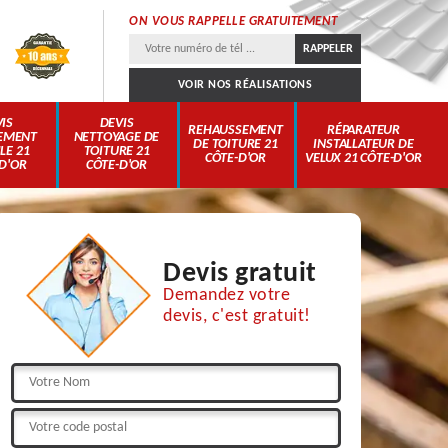
ON VOUS RAPPELLE GRATUITEMENT
VOIR NOS RÉALISATIONS
IS
DEVIS
REHAUSSEMENT
RÉPARATEUR
EMENT
NETTOYAGE DE
DE TOITURE 21
INSTALLATEUR DE
LE 21
TOITURE 21
CÔTE-D'OR
VELUX 21 CÔTE-D'OR
D'OR
CÔTE-D'OR
Devis gratuit
Demandez votre
devis, c'est gratuit!