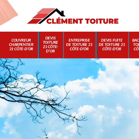
DEVIS
COUVREUR
ENTREPRISE
DEVIS FUITE
BAC
TOITURE
CHARPENTIER
DE TOITURE 21
DE TOITURE 21
TO
21 CÔTE-
21 CÔTE-D'OR
CÔTE-D'OR
CÔTE-D'OR
CÔ
D'OR