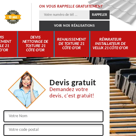
ON VOUS RAPPELLE GRATUITEMENT
VOIR NOS RÉALISATIONS
IS
DEVIS
REHAUSSEMENT
RÉPARATEUR
EMENT
NETTOYAGE DE
DE TOITURE 21
INSTALLATEUR DE
LE 21
TOITURE 21
CÔTE-D'OR
VELUX 21 CÔTE-D'OR
D'OR
CÔTE-D'OR
Devis gratuit
Demandez votre
devis, c'est gratuit!