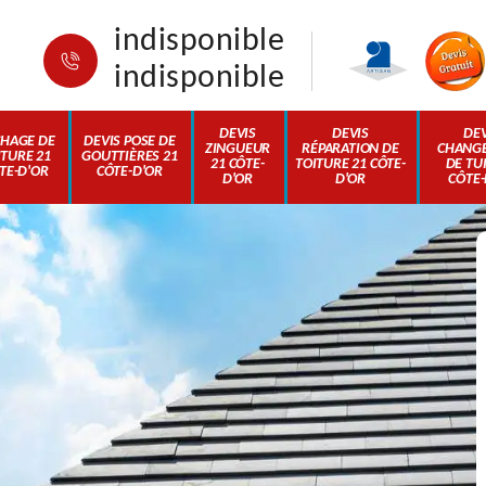
indisponible
indisponible
DEVIS
DEVIS
DEV
HAGE DE
DEVIS POSE DE
ZINGUEUR
RÉPARATION DE
CHANG
ITURE 21
GOUTTIÈRES 21
21 CÔTE-
TOITURE 21 CÔTE-
DE TUI
TE-D'OR
CÔTE-D'OR
D'OR
D'OR
CÔTE-