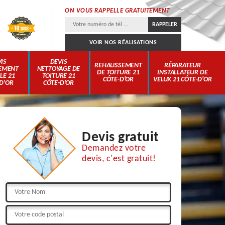
ON VOUS RAPPELLE GRATUITEMENT
VOIR NOS RÉALISATIONS
IS
DEVIS
REHAUSSEMENT
RÉPARATEUR
EMENT
NETTOYAGE DE
DE TOITURE 21
INSTALLATEUR DE
LE 21
TOITURE 21
CÔTE-D'OR
VELUX 21 CÔTE-D'OR
D'OR
CÔTE-D'OR
Devis gratuit
Demandez votre
devis, c'est gratuit!