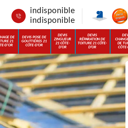
indisponible
indisponible
DEVIS
DEVIS
DEV
HAGE DE
DEVIS POSE DE
ZINGUEUR
RÉPARATION DE
CHANG
ITURE 21
GOUTTIÈRES 21
21 CÔTE-
TOITURE 21 CÔTE-
DE TUI
TE-D'OR
CÔTE-D'OR
D'OR
D'OR
CÔTE-