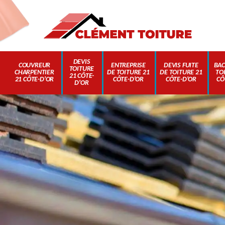
DEVIS
COUVREUR
ENTREPRISE
DEVIS FUITE
BAC
TOITURE
CHARPENTIER
DE TOITURE 21
DE TOITURE 21
TO
21 CÔTE-
21 CÔTE-D'OR
CÔTE-D'OR
CÔTE-D'OR
CÔ
D'OR