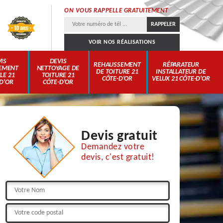
ON VOUS RAPPELLE GRATUITEMENT
VOIR NOS RÉALISATIONS
IS
DEVIS
REHAUSSEMENT
RÉPARATEUR
EMENT
NETTOYAGE DE
DE TOITURE 21
INSTALLATEUR DE
LE 21
TOITURE 21
CÔTE-D'OR
VELUX 21 CÔTE-D'OR
D'OR
CÔTE-D'OR
Devis gratuit
Demandez votre
devis, c'est gratuit!