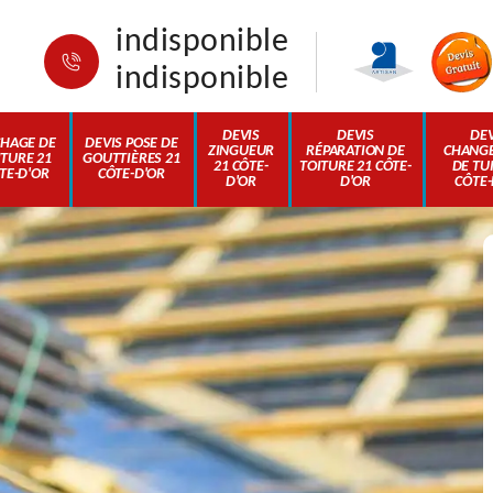
indisponible
indisponible
DEVIS
DEVIS
DEV
HAGE DE
DEVIS POSE DE
ZINGUEUR
RÉPARATION DE
CHANG
ITURE 21
GOUTTIÈRES 21
21 CÔTE-
TOITURE 21 CÔTE-
DE TUI
TE-D'OR
CÔTE-D'OR
D'OR
D'OR
CÔTE-