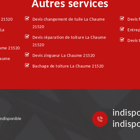
Autres services
 21520
Devis changement de tuile La Chaume
Devis 
21520
 La
Entrep
Devis réparation de toiture La Chaume
Devis 
21520
aume 21520
Devis zingueur La Chaume 21520
haume
Bachage de toiture La Chaume 21520
indisp
indisponible
indisp