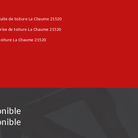
fuite de toiture La Chaume 21520
rise de toiture La Chaume 21520
toiture La Chaume 21520
onible
onible