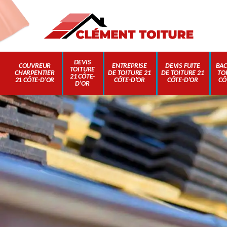
DEVIS
COUVREUR
ENTREPRISE
DEVIS FUITE
BAC
TOITURE
CHARPENTIER
DE TOITURE 21
DE TOITURE 21
TO
21 CÔTE-
21 CÔTE-D'OR
CÔTE-D'OR
CÔTE-D'OR
CÔ
D'OR