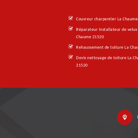
Couvreur charpentier La Chaume
Réparateur Installateur de velux
Chaume 21520
Rehaussement de toiture La Ch
Devis nettoyage de toiture La C
21520