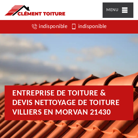
MENU
indisponible
indisponible
ENTREPRISE DE TOITURE &
DEVIS NETTOYAGE DE TOITURE
VILLIERS EN MORVAN 21430