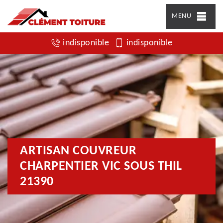
MENU
indisponible
indisponible
ARTISAN COUVREUR
CHARPENTIER VIC SOUS THIL
21390